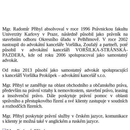
Mgr. Radomír Přibyl absolvoval v roce 1996 Právnickou fakultu
Univerzity Karlovy v Praze, následně působil jako právník na
stavebním odboru Okresního úřadu v Pelhřimově. V roce 2002
nastoupil do advokátní kanceláře Voršilka, Zoufalý a partneři, poté
působil v advokátní kanceláři VORŠILKA-STRÁNSKÁ-
PAZDERA, kde od roku 2006 spolupracoval jako samostatný
advokát.
Od roku 2013 působí jako samostatný advokát spolupracující
s kanceláří Voršilka Prokůpek – advokátní kancelář s.r.o.
Mgr. Přibyl se zaměřuje na oblast obchodního a občanského práva,
především na právní vztahy k nemovitostem, stavební právo, leasing
a insolvenční právo. Dále poskytuje právní pomoc v oblasti
správního a přestupkového řízení a své klienty zastupuje v soudních
a rozhodčích řízeních.
Mgr. Přibyl poskytuje právní služby v českém jazyce, komunikace
s klienty je možná také v anglickém a ruském jazyce.