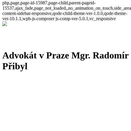
php,page,page-id-15987,page-child,parent-pageid-
15537,ajax_fade,page_not_loaded,,no_animation_on_touch,side_are
content-sidebar-responsive,qode-child-theme-ver-1.0.0,qode-theme-
ver-10.1.1,wpb-js-composer js-comp-ver-5.0.1,vc_responsive
Advokát v Praze Mgr. Radomír
Přibyl