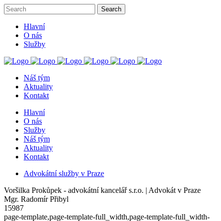
Hlavní
O nás
Služby
Náš tým
Aktuality
Kontakt
Hlavní
O nás
Služby
Náš tým
Aktuality
Kontakt
Advokátní služby v Praze
Voršilka Prokůpek - advokátní kancelář s.r.o. | Advokát v Praze
Mgr. Radomír Přibyl
15987
page-template,page-template-full_width,page-template-full_width-